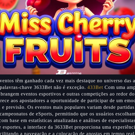
ventos têm ganhado cada vez mais destaque no universo das a
e palavras-chave 3633Bet não é exceção.
433Bet
Com uma amp
brangem eventos esportivos e outras competições ao redor d
erece aos apostadores a oportunidade de participar de um emo
a e previsão. Os eventos mais populares variam desde partidas
 campeonatos de eSports, permitindo que os usuários escolham
com base em estatísticas atualizadas e análises de especialist
e esportes, a interface da 3633Bet proporciona uma experiênci
facilitando a navegação e a colocação de apostas em tempo real.