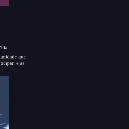
Vida
rtunidade que
icipar, e as