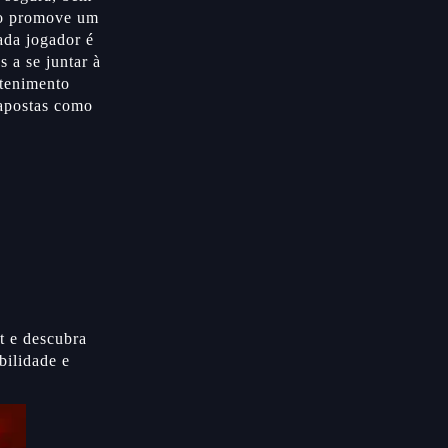
ção promove um
ada jogador é
 a se juntar à
etenimento
 apostas como
t e descubra
bilidade e