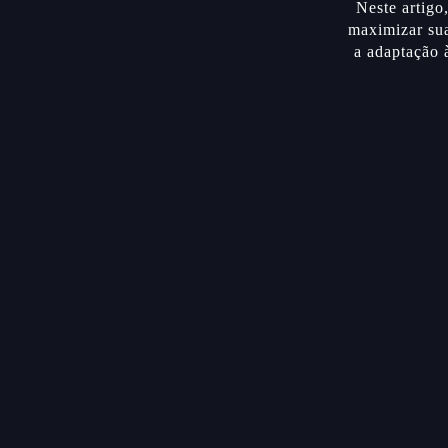
Neste artigo
maximizar sua
a adaptação 