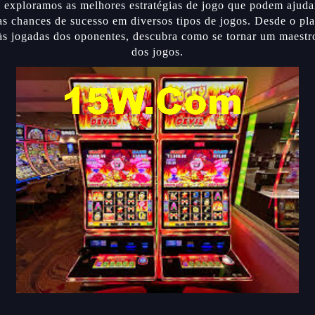
, exploramos as melhores estratégias de jogo que podem ajuda
s chances de sucesso em diversos tipos de jogos. Desde o pl
às jogadas dos oponentes, descubra como se tornar um maestr
dos jogos.