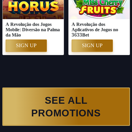
A Revolução dos Jogos
A Revolução dos
Mobile: Diversão na Palma
Aplicativos de Jogos no
da Mão
3633Bet
SIGN UP
SIGN UP
SEE ALL
PROMOTIONS