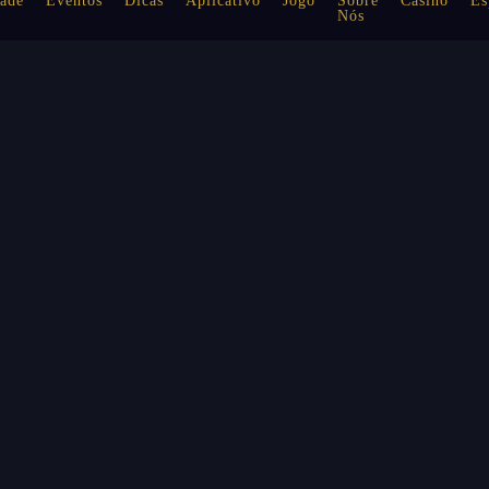
ade
Eventos
Dicas
Aplicativo
Jogo
Sobre
Casino
Es
Nós