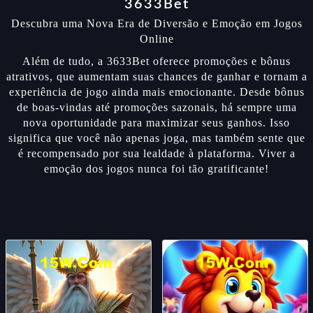
3633Bet
Descubra uma Nova Era de Diversão e Emoção em Jogos
Online
Além de tudo, a 3633Bet oferece promoções e bônus
atrativos, que aumentam suas chances de ganhar e tornam a
experiência de jogo ainda mais emocionante. Desde bônus
de boas-vindas até promoções sazonais, há sempre uma
nova oportunidade para maximizar seus ganhos. Isso
significa que você não apenas joga, mas também sente que
é recompensado por sua lealdade à plataforma. Viver a
emoção dos jogos nunca foi tão gratificante!