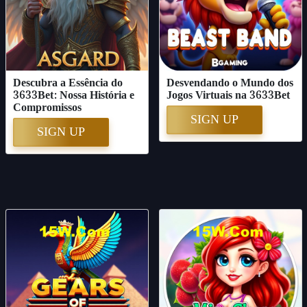
Descubra a Essência do
Desvendando o Mundo dos
3633Bet: Nossa História e
Jogos Virtuais na 3633Bet
Compromissos
SIGN UP
SIGN UP