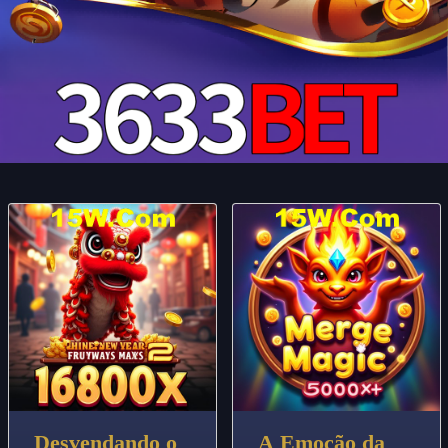
Desvendando o
A Emoção da