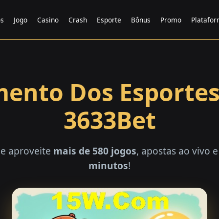
os
Jogo
Casino
Crash
Esporte
Bônus
Promo
Platafo
mento Dos Esportes
3633Bet
 e aproveite
mais de 580 jogos
, apostas ao vivo 
minutos
!