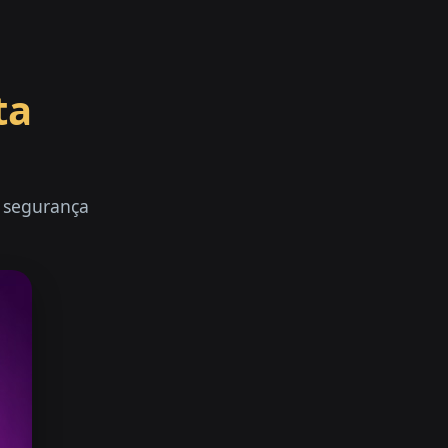
ta
e segurança