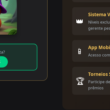
Sistema 
👑
Níveis excl
gerente pe
App Mobi
📱
ta?
Acesso comp
S
Torneios
🏆
Participe 
prêmios