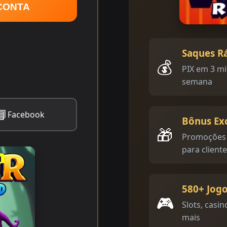
 CONTA
Saques R
💰
PIX em 3 mi
semana
📘
Facebook
Bônus Ex
🎁
Promoções 
para client
580+ Jog
🎮
Slots, casi
mais