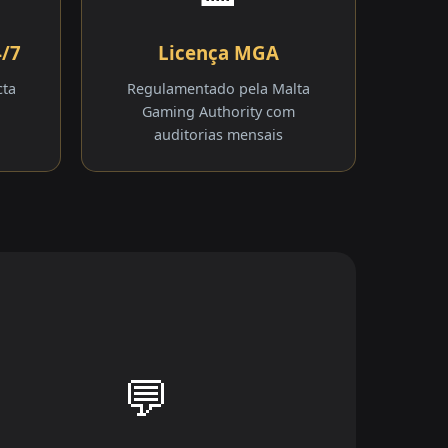
/7
Licença MGA
cta
Regulamentado pela Malta
Gaming Authority com
auditorias mensais
💬