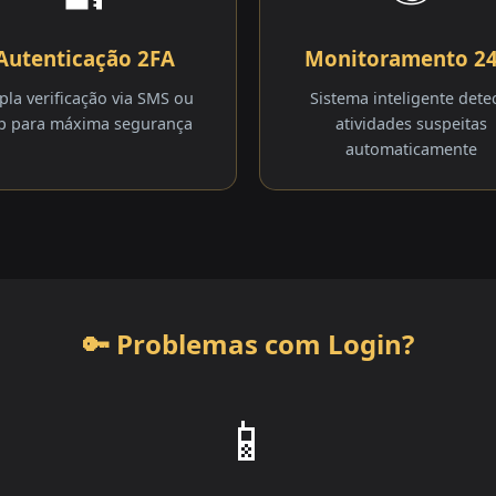
Autenticação 2FA
Monitoramento 24
la verificação via SMS ou
Sistema inteligente dete
p para máxima segurança
atividades suspeitas
automaticamente
🔑 Problemas com Login?
📱