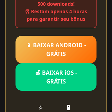
500 downloads!
⏰ Restam apenas 4 horas
para garantir seu bônus
📱 BAIXAR ANDROID -
GRÁTIS
🍎 BAIXAR iOS -
GRÁTIS
⭐
📱