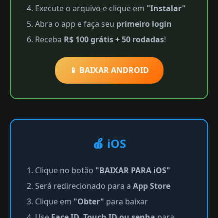
Execute o arquivo e clique em
"Instalar"
Abra o app e faça seu
primeiro login
Receba
R$ 100 grátis + 50 rodadas
!
📱 BAIXAR ANDROID
🍎 iOS
Clique no botão
"BAIXAR PARA iOS"
Será redirecionado para a
App Store
Clique em
"Obter"
para baixar
Use
Face ID, Touch ID ou senha
para