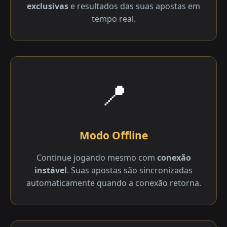
exclusivas
e resultados das suas apostas em
tempo real.
📍
Modo Offline
Continue jogando mesmo com
conexão
instável
. Suas apostas são sincronizadas
automaticamente quando a conexão retorna.