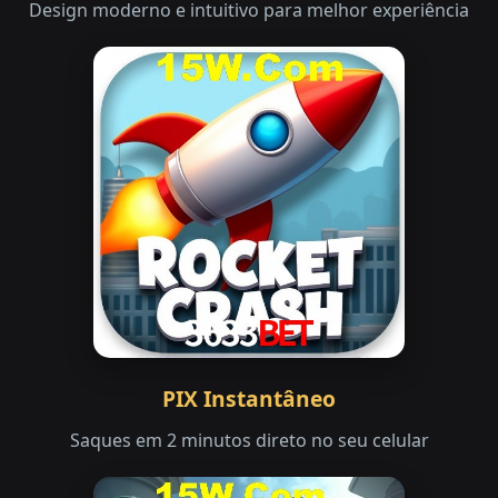
Design moderno e intuitivo para melhor experiência
PIX Instantâneo
Saques em 2 minutos direto no seu celular