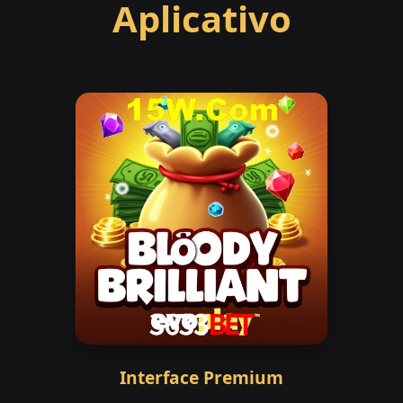
Aplicativo
Interface Premium