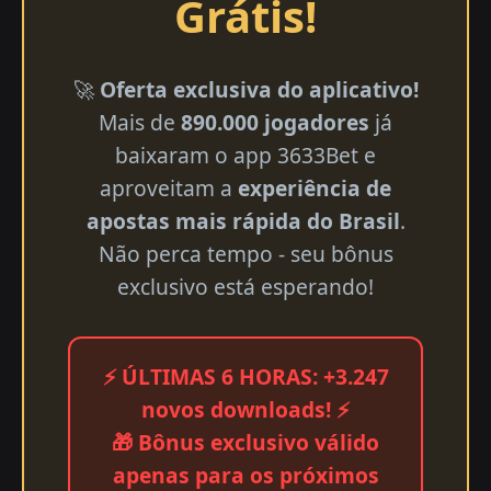
Grátis!
🚀
Oferta exclusiva do aplicativo!
Mais de
890.000 jogadores
já
baixaram o app 3633Bet e
aproveitam a
experiência de
apostas mais rápida do Brasil
.
Não perca tempo - seu bônus
exclusivo está esperando!
⚡ ÚLTIMAS 6 HORAS: +3.247
novos downloads! ⚡
🎁 Bônus exclusivo válido
apenas para os próximos