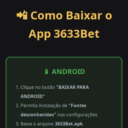
📲 Como Baixar o
App 3633Bet
📱 ANDROID
Clique no botão
"BAIXAR PARA
ANDROID"
Permita instalação de
"Fontes
desconhecidas"
nas configurações
Baixe o arquivo
3633Bet.apk