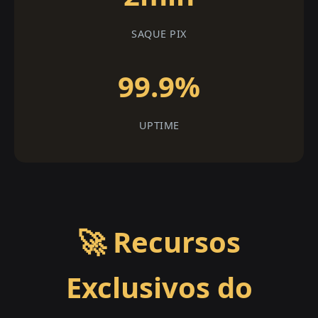
SAQUE PIX
99.9%
UPTIME
🚀 Recursos
Exclusivos do