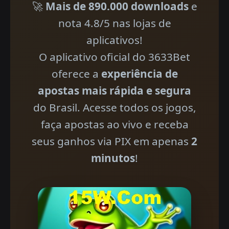
🚀
Mais de 890.000 downloads
e
nota 4.8/5 nas lojas de
aplicativos!
O aplicativo oficial do 3633Bet
oferece a
experiência de
apostas mais rápida e segura
do Brasil. Acesse todos os jogos,
faça apostas ao vivo e receba
seus ganhos via PIX em apenas
2
minutos
!