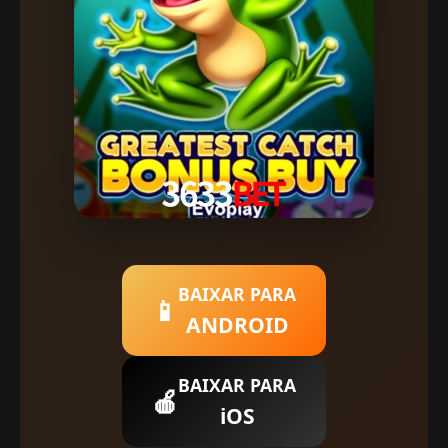
BAIXAR PARA
📱
ANDROID
BAIXAR PARA
🍎
iOS