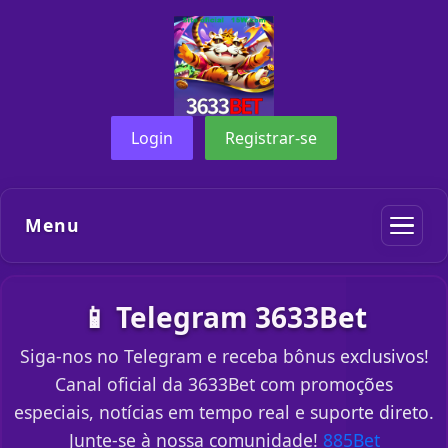
Login
Registrar-se
Menu
📱 Telegram 3633Bet
Siga-nos no Telegram e receba bônus exclusivos!
Canal oficial da 3633Bet com promoções
especiais, notícias em tempo real e suporte direto.
Junte-se à nossa comunidade!
885Bet