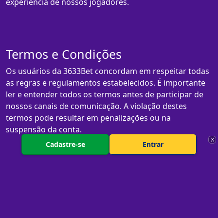
experiência de nossos jogadores.
Termos e Condições
Os usuários da 3633Bet concordam em respeitar todas
as regras e regulamentos estabelecidos. É importante
ler e entender todos os termos antes de participar de
nossos canais de comunicação. A violação destes
termos pode resultar em penalizações ou na
suspensão da conta.
X
Cadastre-se
Entrar