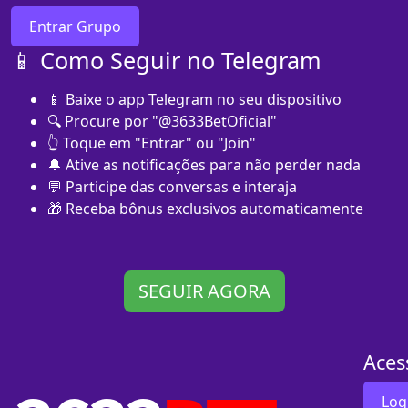
Entrar Grupo
📱 Como Seguir no Telegram
📱 Baixe o app Telegram no seu dispositivo
🔍 Procure por "@3633BetOficial"
👆 Toque em "Entrar" ou "Join"
🔔 Ative as notificações para não perder nada
💬 Participe das conversas e interaja
🎁 Receba bônus exclusivos automaticamente
SEGUIR AGORA
Aces
Log