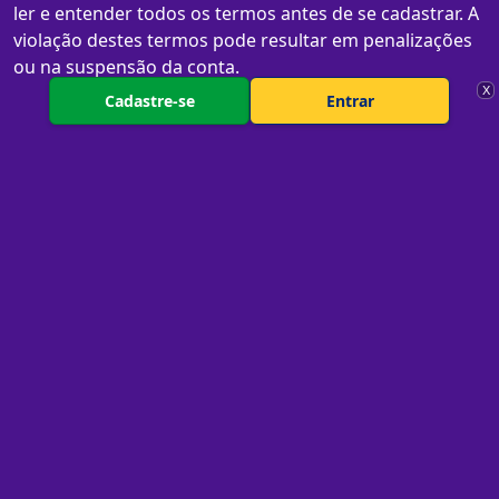
ler e entender todos os termos antes de se cadastrar. A
violação destes termos pode resultar em penalizações
ou na suspensão da conta.
X
Cadastre-se
Entrar