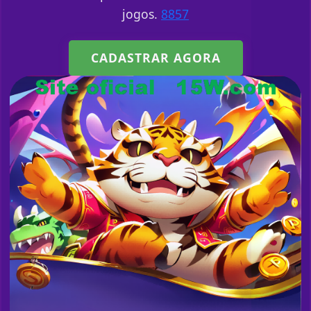
jogos.
8857
CADASTRAR AGORA