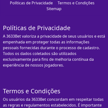
Políticas de Privacidade
Termos e Condições
Sitemap
Políticas de Privacidade
A 3633Bet valoriza a privacidade de seus usuários e está
empenhada em proteger todas as informações
pessoais fornecidas durante o processo de cadastro.
Todos os dados coletados são utilizados
exclusivamente para fins de melhoria contínua da
experiência de nossos jogadores.
Termos e Condições
Os usuários da 3633Bet concordam em respeitar todas
as regras e regulamentos estabelecidos. É importante