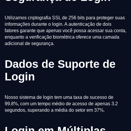
Utilizamos criptografia SSL de 256 bits para proteger suas
informações durante o login. A autenticação de dois
fatores garante que apenas você possa acessar sua conta,
enquanto a verificação biométrica oferece uma camada
adicional de segurança.
Dados de Suporte de
Login
Nosso sistema de login tem uma taxa de sucesso de
99.8%, com um tempo médio de acesso de apenas 3.2
segundos, superando a média do setor em 37%.
Login em Múltiplas