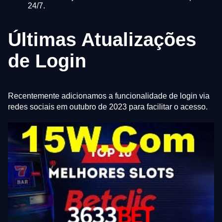
24/7.
Últimas Atualizações
de Login
Recentemente adicionamos a funcionalidade de login via
redes sociais em outubro de 2023 para facilitar o acesso.