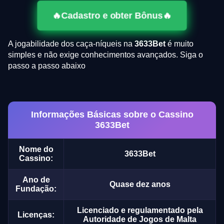
🔥Cadastro e obter Bônus🔥
A jogabilidade dos caça-níqueis na
3633Bet
é muito
simples e não exige conhecimentos avançados. Siga o
passo a passo abaixo
Informações Básicas sobre o Cassino
3633Bet
Nome do
3633Bet
Cassino:
Ano de
Quase dez anos
Fundação:
Licenciado e regulamentado pela
Licenças:
Autoridade de Jogos de Malta