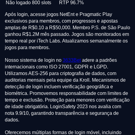
Não logado
800 slots
RTP 96.7%
Após login, acesse jogos NetEnt e Pragmatic Play
exclusivos para membros, com progressos e apostas
amplas de R$0.10 a R$50,000. Membro P.S. de São Paulo
ganhou R$1.2M mês passado. Jogos são monitorados em
tempo real por iTech Labs. Atualizamos semanalmente os
jogos para membros.
Nosso sistema de login no
3633Bet
adere a padrões
internacionais como ISO 27001, GDPR e LGPD.
Utilizamos AES-256 para criptografia de dados, com
auditorias mensais pela equipe da Kroll. Mecanismos de
detecção de login incluem verificação geográfica e
biométrica. Promovemos responsabilidade com limites de
tempo e exclusão. Proteção para menores com verificação
de idade obrigatória. LoginSafety 2023 nos avalia com
nota 9.9/10, garantindo transparência e segurança de
dados.
Oferecemos múltiplas formas de login móvel, incluindo