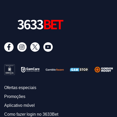
Ofertas especiais
Promoções
Aplicativo móvel
Como fazer login no 3633Bet